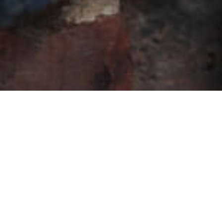
Was mich antreibt?
Die guten Gründe der Menschen
für ihr Verhalten verstehen, um
Unternehmen erfolgreich zu
entwickeln.
Ich schaue ins Gesicht und lasse Körpersprache wirken. Ich
höre Antworten und betrachte das Wissen dahinter.